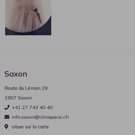
PAUSE ESTIVALE 2026
Clinique CIC Saxon
La clinique est en pause estivale
du 20 juillet au 9
Saxon
août inclus
.
Route du Léman 29
Le
Centre de Consultation
reste ouvert
1907 Saxon
(
info.saxon@cliniquecic.ch
).
+41 27 743 40 40
En cas d’urgence vitale, appelez le 144.
info.saxon@cliniquecic.ch
situer sur la carte