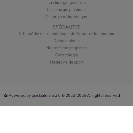
La chirurgie générale
La chirurgie plastique
Chirurgie orthopédique
SPÉCIALITÉS
Orthopédie et traumatologie de l'appareil locomoteur
Ophtalmologie
Neurochirurgie spinale
Gynécologie
Médecine du sport
Powered by
quicksite
v 5.3.0 © 2002-2026 All rights reserved