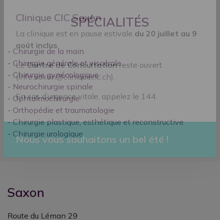
SPÉCIALITÉS
Clinique CIC Saxon
-
Chirurgie de la main
La clinique est en pause estivale
du 20 juillet au 9
-
Chirurgie générale et viscérale
août inclus
.
-
Chirurgie gynécologique
Le
Centre de Consultation
reste ouvert
-
Neurochirurgie spinale
(
info.saxon@cliniquecic.ch
).
-
Ophtalmochirurgie
-
Orthopédie et traumatologie
En cas d’urgence vitale, appelez le 144.
-
Chirurgie plastique, esthétique et reconstructive
-
Chirurgie urologique
Nous vous souhaitons un bel été !
Saxon
Route du Léman 29