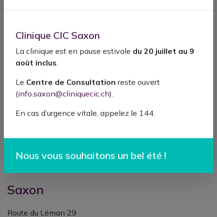
SPÉCIALITÉS
Clinique CIC Saxon
-
Chirurgie de la main
La clinique est en pause estivale
du 20 juillet au 9
-
Chirurgie générale et viscérale
août inclus
.
-
Chirurgie gynécologique
Le
Centre de Consultation
reste ouvert
-
Neurochirurgie spinale
(
info.saxon@cliniquecic.ch
).
-
Ophtalmochirurgie
-
Orthopédie et traumatologie
En cas d’urgence vitale, appelez le 144.
-
Chirurgie plastique, esthétique et reconstructive
-
Chirurgie urologique
Nous vous souhaitons un bel été !
Saxon
Route du Léman 29