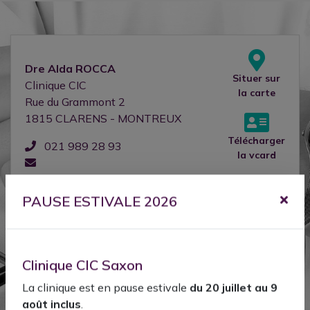
Dre
Alda
ROCCA
Situer sur
Clinique CIC
la carte
Rue du Grammont 2
1815
CLARENS - MONTREUX
Télécharger
021 989 28 93
la vcard
consultation.rocca@cliniquecic.ch
L’adresse e-mail est sécurisée
PAUSE ESTIVALE 2026
Clinique CIC Saxon
Situer sur
La clinique est en pause estivale
du 20 juillet au 9
la carte
août inclus
.