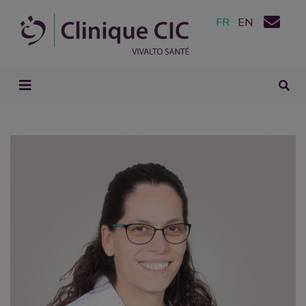
FR
EN