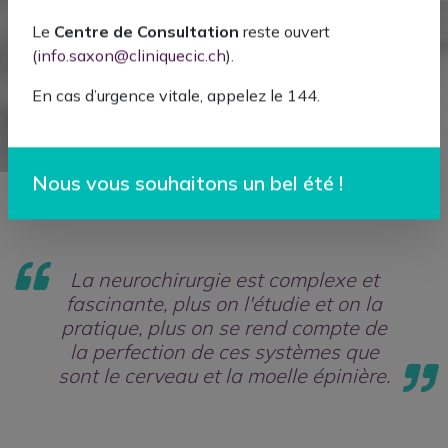
Le
Centre de Consultation
reste ouvert
Télécharger
(
info.saxon@cliniquecic.ch
).
la vcard
En cas d’urgence vitale, appelez le 144.
Nous vous souhaitons un bel été !
La neurochirurgie est complexe et
fascinante, plus on l'étudie et on la
pratique, plus on se rend compte de
la perfection de ces systèmes que
sont le cerveau et la moelle épinière.