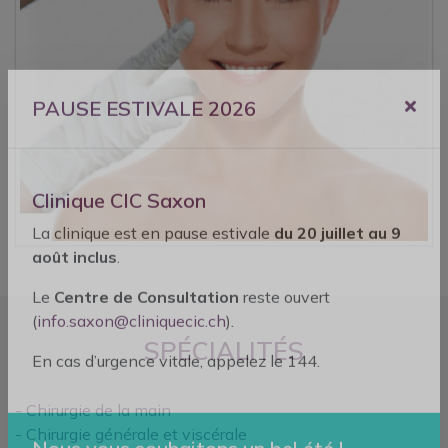
PAUSE ESTIVALE 2026
Clinique CIC Saxon
La clinique est en pause estivale
du 20 juillet au 9
août inclus
.
Le
Centre de Consultation
reste ouvert
SPÉCIALITÉS
(
info.saxon@cliniquecic.ch
).
En cas d’urgence vitale, appelez le 144.
-
Chirurgie de la main
-
Chirurgie générale et viscérale