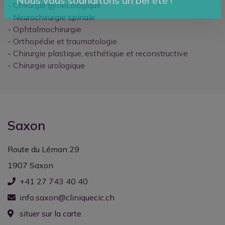
-
Chirurgie gynécologique
Nous vous souhaitons un bel été !
-
Neurochirurgie spinale
-
Ophtalmochirurgie
-
Orthopédie et traumatologie
-
Chirurgie plastique, esthétique et reconstructive
-
Chirurgie urologique
Saxon
Route du Léman 29
1907 Saxon
+41 27 743 40 40
info.saxon@cliniquecic.ch
situer sur la carte