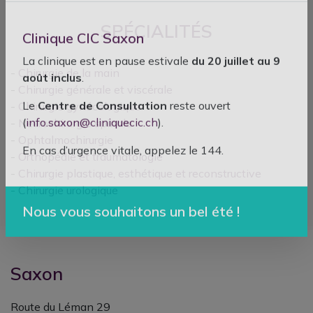
SPÉCIALITÉS
Clinique CIC Saxon
-
Chirurgie de la main
La clinique est en pause estivale
du 20 juillet au 9
-
Chirurgie générale et viscérale
août inclus
.
-
Chirurgie gynécologique
Le
Centre de Consultation
reste ouvert
-
Neurochirurgie spinale
(
info.saxon@cliniquecic.ch
).
-
Ophtalmochirurgie
-
Orthopédie et traumatologie
En cas d’urgence vitale, appelez le 144.
-
Chirurgie plastique, esthétique et reconstructive
-
Chirurgie urologique
Nous vous souhaitons un bel été !
Saxon
Route du Léman 29